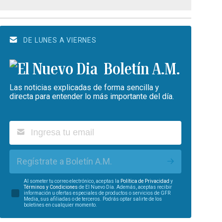
DE LUNES A VIERNES
Boletín A.M.
Las noticias explicadas de forma sencilla y
directa para entender lo más importante del día.
Regístrate a Boletín A.M.
Al someter tu correo electrónico, aceptas la
Política de Privacidad
y
Términos y Condiciones
de El Nuevo Día. Además, aceptas recibir
información u ofertas especiales de productos o servicios de GFR
Media, sus afiliadas o de terceros. Podrás optar salirte de los
boletines en cualquier momento.