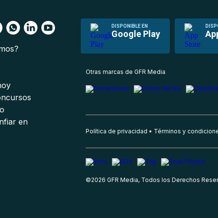
DISPONIBLE EN
DISP
Google Play
Ap
omos?
s
Otras marcas de GFR Media
 hoy
oncursos
io
nfiar en
Política de privacidad
Términos y condicion
©
2026
GFR Media, Todos los Derechos Rese