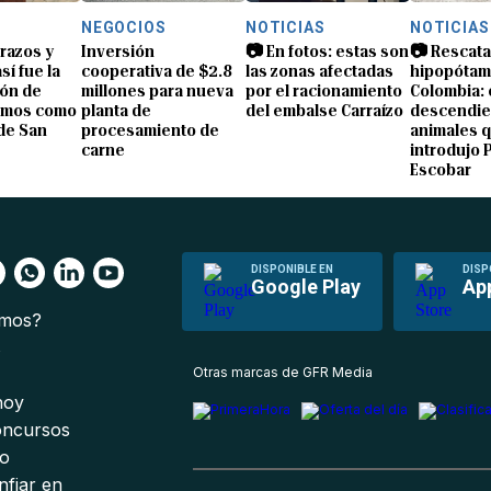
NEGOCIOS
NOTICIAS
NOTICIAS
brazos y
Inversión
📷 En fotos: estas son
📷 Rescata
sí fue la
cooperativa de $2.8
las zonas afectadas
hipopótam
ón de
millones para nueva
por el racionamiento
Colombia: 
amos como
planta de
del embalse Carraízo
descendie
de San
procesamiento de
animales 
carne
introdujo 
Escobar
DISPONIBLE EN
DISP
Google Play
Ap
omos?
s
Otras marcas de GFR Media
 hoy
oncursos
io
nfiar en