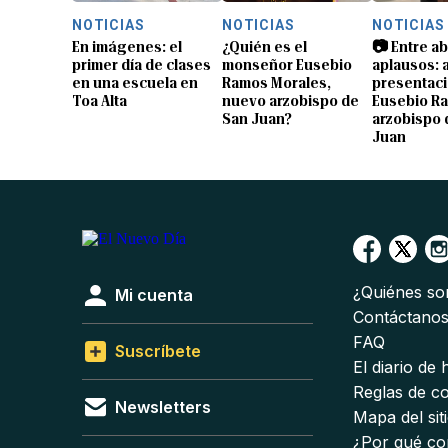
NOTICIAS
NOTICIAS
NOTICIAS
En imágenes: el
¿Quién es el
📷 Entre a
primer día de clases
monseñor Eusebio
aplausos: a
en una escuela en
Ramos Morales,
presentaci
Toa Alta
nuevo arzobispo de
Eusebio R
San Juan?
arzobispo 
Juan
¿Quiénes s
Mi cuenta
Contáctano
FAQ
Suscríbete
El diario de
Reglas de c
Newsletters
Mapa del sit
¿Por qué co