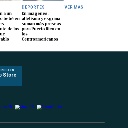
DEPORTES
VER MÁS
n a un
En imágenes:
o bebé en
atletismo y esgrima
es
suman más preseas
nte de los
para Puerto Rico en
que
los
Pablo
Centroamericanos
ONIBLE EN
p Store