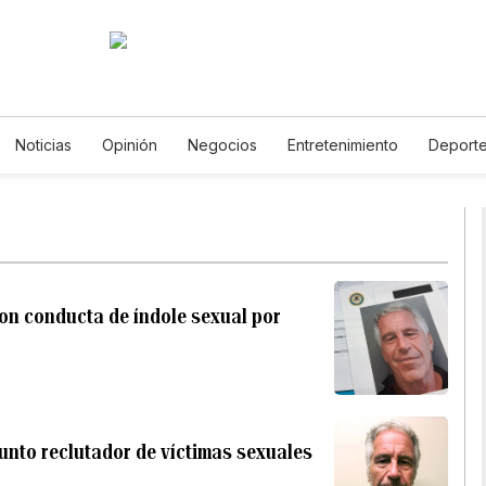
Noticias
Opinión
Negocios
Entretenimiento
Deport
stados Unidos
Ciencia y Ambiente
Gastronomía
De Viaje
otos
English
Podcasts
Horóscopos
Newsletters
Fe
on conducta de índole sexual por
unto reclutador de víctimas sexuales