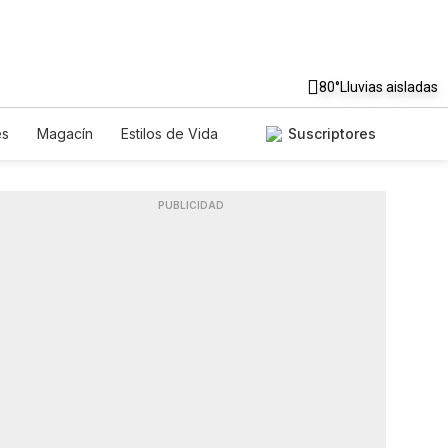
80°
Lluvias aisladas
es
Magacín
Estilos de Vida
Suscriptores
Tecnología
Juegos
Lotería
riados
Especiales
PUBLICIDAD