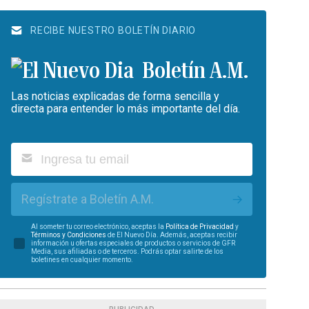
RECIBE NUESTRO BOLETÍN DIARIO
Boletín A.M.
Las noticias explicadas de forma sencilla y
directa para entender lo más importante del día.
Regístrate a Boletín A.M.
Al someter tu correo electrónico, aceptas la
Política de Privacidad
y
Términos y Condiciones
de El Nuevo Día. Además, aceptas recibir
información u ofertas especiales de productos o servicios de GFR
Media, sus afiliadas o de terceros. Podrás optar salirte de los
boletines en cualquier momento.