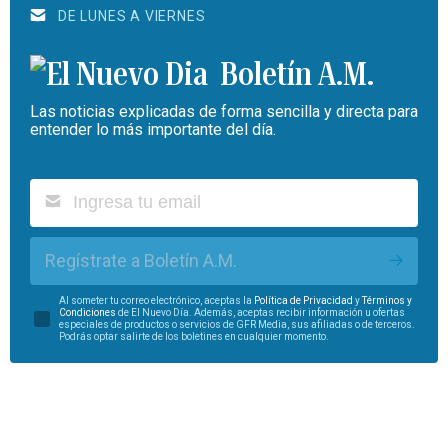
DE LUNES A VIERNES
Boletín A.M.
Las noticias explicadas de forma sencilla y directa para
entender lo más importante del día.
Regístrate a Boletín A.M.
Al someter tu correo electrónico, aceptas la
Política de Privacidad
y
Términos y
Condiciones
de El Nuevo Día. Además, aceptas recibir información u ofertas
especiales de productos o servicios de GFR Media, sus afiliadas o de terceros.
Podrás optar salirte de los boletines en cualquier momento.