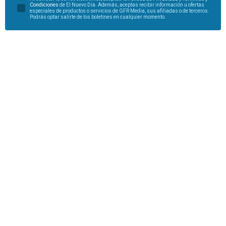
Condiciones
de El Nuevo Día. Además, aceptas recibir información u ofertas
especiales de productos o servicios de GFR Media, sus afiliadas o de terceros.
Podrás optar salirte de los boletines en cualquier momento.