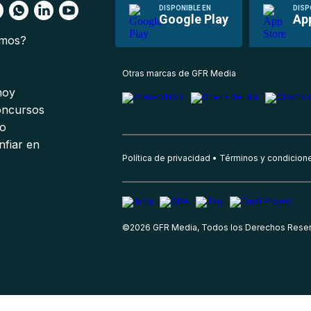
DISPONIBLE EN
DISP
Google Play
Ap
omos?
s
Otras marcas de GFR Media
 hoy
oncursos
io
nfiar en
Política de privacidad
Términos y condicion
©
2026
GFR Media, Todos los Derechos Rese