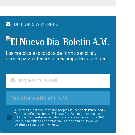
DE LUNES A VIERNES
Boletín A.M.
Las noticias explicadas de forma sencilla y
directa para entender lo más importante del día.
Regístrate a Boletín A.M.
Al someter tu correo electrónico, aceptas la
Política de Privacidad
y
Términos y Condiciones
de El Nuevo Día. Además, aceptas recibir
información u ofertas especiales de productos o servicios de GFR
Media, sus afiliadas o de terceros. Podrás optar salirte de los
boletines en cualquier momento.