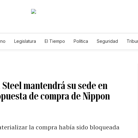
rno
Legislatura
El Tiempo
Política
Seguridad
Tribu
Educador
Caso Gabriela Nicole
 Steel mantendrá su sede en
opuesta de compra de Nippon
aterializar la compra había sido bloqueada