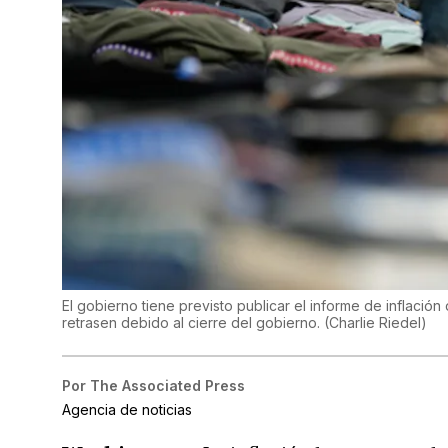
El gobierno tiene previsto publicar el informe de inflació
retrasen debido al cierre del gobierno.
(
Charlie Riedel
)
Por
The Associated Press
Agencia de noticias