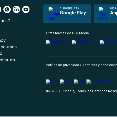
DISPONIBLE EN
DISP
Google Play
Ap
omos?
s
Otras marcas de GFR Media
 hoy
oncursos
io
nfiar en
Política de privacidad
Términos y condicion
©
2026
GFR Media, Todos los Derechos Rese