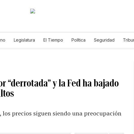
rno
Legislatura
El Tiempo
Política
Seguridad
Tribu
Educador
Caso Gabriela Nicole
r “derrotada” y la Fed ha bajado
ltos
e, los precios siguen siendo una preocupación