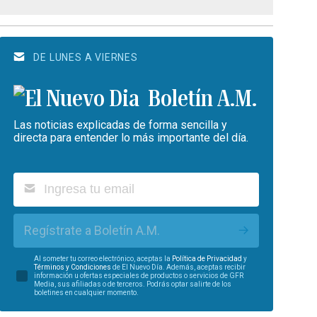
DE LUNES A VIERNES
Boletín A.M.
Las noticias explicadas de forma sencilla y
directa para entender lo más importante del día.
Regístrate a Boletín A.M.
Al someter tu correo electrónico, aceptas la
Política de Privacidad
y
Términos y Condiciones
de El Nuevo Día. Además, aceptas recibir
información u ofertas especiales de productos o servicios de GFR
Media, sus afiliadas o de terceros. Podrás optar salirte de los
boletines en cualquier momento.