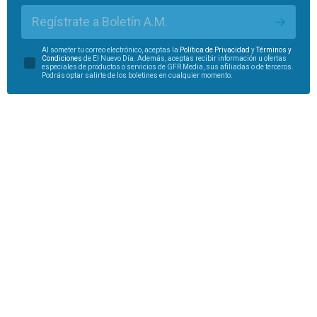
Regístrate a Boletín A.M.
Al someter tu correo electrónico, aceptas la
Política de Privacidad
y
Términos y
Condiciones
de El Nuevo Día. Además, aceptas recibir información u ofertas
especiales de productos o servicios de GFR Media, sus afiliadas o de terceros.
Podrás optar salirte de los boletines en cualquier momento.