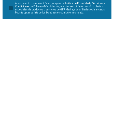
Al someter tu correo electrónico, aceptas la
Política de Privacidad
y
Términos y
Condiciones
de El Nuevo Día. Además, aceptas recibir información u ofertas
especiales de productos o servicios de GFR Media, sus afiliadas o de terceros.
Podrás optar salirte de los boletines en cualquier momento.