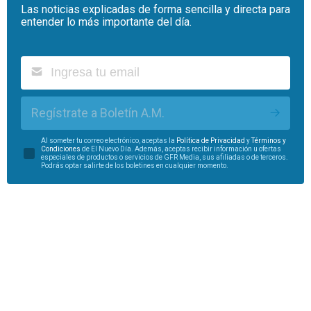
Las noticias explicadas de forma sencilla y directa para
entender lo más importante del día.
Regístrate a Boletín A.M.
Al someter tu correo electrónico, aceptas la
Política de Privacidad
y
Términos y
Condiciones
de El Nuevo Día. Además, aceptas recibir información u ofertas
especiales de productos o servicios de GFR Media, sus afiliadas o de terceros.
Podrás optar salirte de los boletines en cualquier momento.