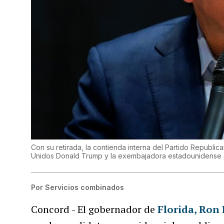
Con su retirada, la contienda interna del Partido Republi
Unidos Donald Trump y la exembajadora estadounidense a
Por
Servicios combinados
Concord - El gobernador de
Florida,
Ron 