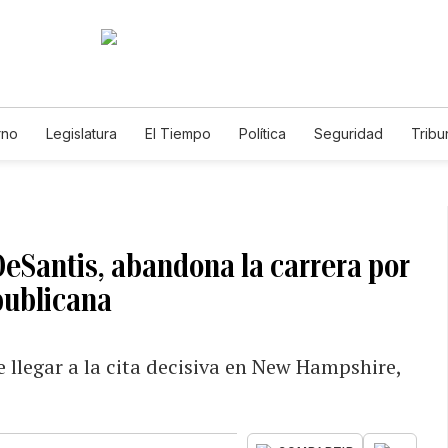
rno
Legislatura
El Tiempo
Política
Seguridad
Tribu
Educador
Caso Gabriela Nicole
DeSantis, abandona la carrera por
publicana
e llegar a la cita decisiva en New Hampshire,