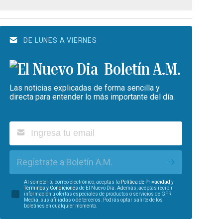
DE LUNES A VIERNES
Boletín A.M.
Las noticias explicadas de forma sencilla y
directa para entender lo más importante del día.
Regístrate a Boletín A.M.
Al someter tu correo electrónico, aceptas la
Política de Privacidad
y
Términos y Condiciones
de El Nuevo Día. Además, aceptas recibir
información u ofertas especiales de productos o servicios de GFR
Media, sus afiliadas o de terceros. Podrás optar salirte de los
boletines en cualquier momento.