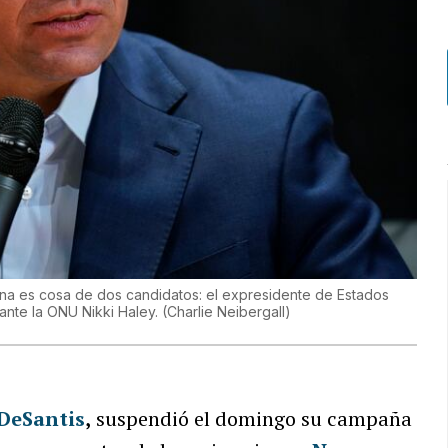
cana es cosa de dos candidatos: el expresidente de Estados
nte la ONU Nikki Haley.
(
Charlie Neibergall
)
DeSantis
,
suspendió el domingo su campaña