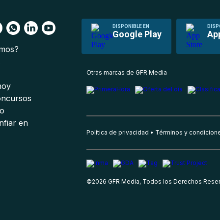
DISPONIBLE EN
DISP
Google Play
Ap
omos?
s
Otras marcas de GFR Media
 hoy
oncursos
io
nfiar en
Política de privacidad
Términos y condicion
©
2026
GFR Media, Todos los Derechos Rese