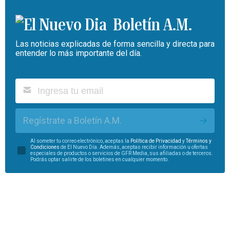
Boletín A.M.
Las noticias explicadas de forma sencilla y directa para
entender lo más importante del día.
Regístrate a Boletín A.M.
Al someter tu correo electrónico, aceptas la
Política de Privacidad
y
Términos y
Condiciones
de El Nuevo Día. Además, aceptas recibir información u ofertas
especiales de productos o servicios de GFR Media, sus afiliadas o de terceros.
Podrás optar salirte de los boletines en cualquier momento.