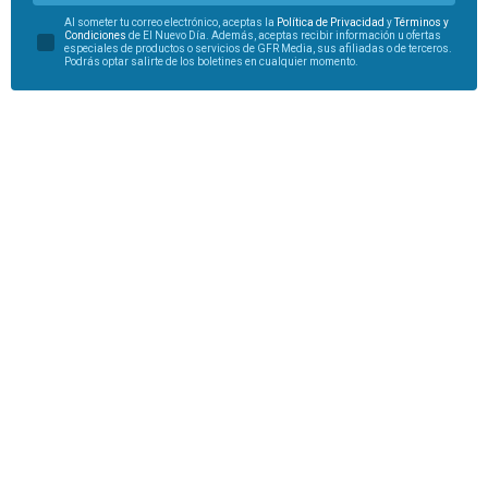
Al someter tu correo electrónico, aceptas la
Política de Privacidad
y
Términos y
Condiciones
de El Nuevo Día. Además, aceptas recibir información u ofertas
especiales de productos o servicios de GFR Media, sus afiliadas o de terceros.
Podrás optar salirte de los boletines en cualquier momento.