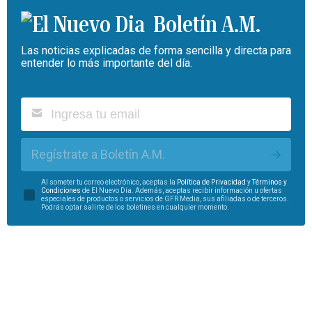
Boletín A.M.
Las noticias explicadas de forma sencilla y directa para
entender lo más importante del día.
Regístrate a Boletín A.M.
Al someter tu correo electrónico, aceptas la
Política de Privacidad
y
Términos y
Condiciones
de El Nuevo Día. Además, aceptas recibir información u ofertas
especiales de productos o servicios de GFR Media, sus afiliadas o de terceros.
Podrás optar salirte de los boletines en cualquier momento.