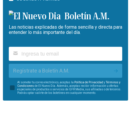
Boletín A.M.
Las noticias explicadas de forma sencilla y directa para
entender lo más importante del día.
Regístrate a Boletín A.M.
Al someter tu correo electrónico, aceptas la
Política de Privacidad
y
Términos y
Condiciones
de El Nuevo Día. Además, aceptas recibir información u ofertas
especiales de productos o servicios de GFR Media, sus afiliadas o de terceros.
Podrás optar salirte de los boletines en cualquier momento.