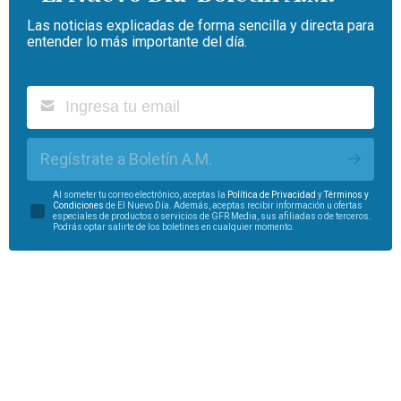
Las noticias explicadas de forma sencilla y directa para
entender lo más importante del día.
Regístrate a Boletín A.M.
Al someter tu correo electrónico, aceptas la
Política de Privacidad
y
Términos y
Condiciones
de El Nuevo Día. Además, aceptas recibir información u ofertas
especiales de productos o servicios de GFR Media, sus afiliadas o de terceros.
Podrás optar salirte de los boletines en cualquier momento.