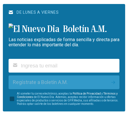
DE LUNES A VIERNES
Boletín A.M.
Las noticias explicadas de forma sencilla y directa para
entender lo más importante del día.
Regístrate a Boletín A.M.
Al someter tu correo electrónico, aceptas la
Política de Privacidad
y
Términos y
Condiciones
de El Nuevo Día. Además, aceptas recibir información u ofertas
especiales de productos o servicios de GFR Media, sus afiliadas o de terceros.
Podrás optar salirte de los boletines en cualquier momento.