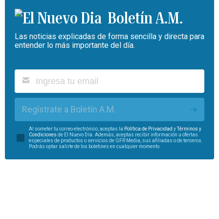
Boletín A.M.
Las noticias explicadas de forma sencilla y directa para
entender lo más importante del día.
Regístrate a Boletín A.M.
Al someter tu correo electrónico, aceptas la
Política de Privacidad
y
Términos y
Condiciones
de El Nuevo Día. Además, aceptas recibir información u ofertas
especiales de productos o servicios de GFR Media, sus afiliadas o de terceros.
Podrás optar salirte de los boletines en cualquier momento.