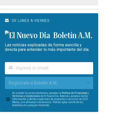
DE LUNES A VIERNES
Boletín A.M.
Las noticias explicadas de forma sencilla y
directa para entender lo más importante del día.
Regístrate a Boletín A.M.
Al someter tu correo electrónico, aceptas la
Política de Privacidad
y
Términos y Condiciones
de El Nuevo Día. Además, aceptas recibir
información u ofertas especiales de productos o servicios de GFR
Media, sus afiliadas o de terceros. Podrás optar salirte de los
boletines en cualquier momento.