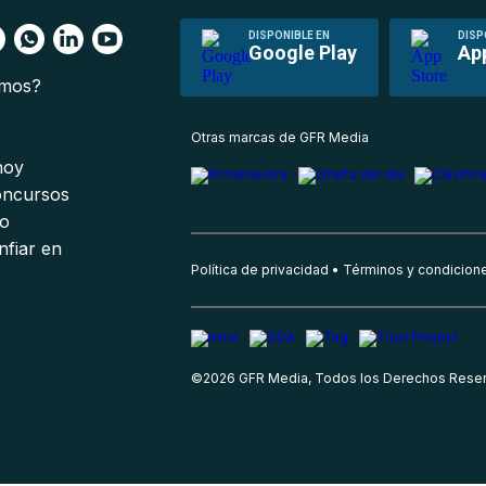
DISPONIBLE EN
DISP
Google Play
Ap
omos?
s
Otras marcas de GFR Media
 hoy
oncursos
io
nfiar en
Política de privacidad
Términos y condicion
©
2026
GFR Media, Todos los Derechos Rese