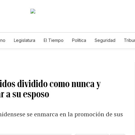
rno
Legislatura
El Tiempo
Política
Seguridad
Tribu
Educador
Caso Gabriela Nicole
idos dividido como nunca y
ar a su esposo
nidensese se enmarca en la promoción de sus