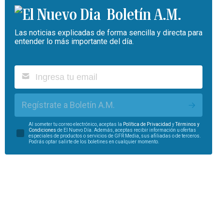
Boletín A.M.
Las noticias explicadas de forma sencilla y directa para
entender lo más importante del día.
Regístrate a Boletín A.M.
Al someter tu correo electrónico, aceptas la
Política de Privacidad
y
Términos y
Condiciones
de El Nuevo Día. Además, aceptas recibir información u ofertas
especiales de productos o servicios de GFR Media, sus afiliadas o de terceros.
Podrás optar salirte de los boletines en cualquier momento.