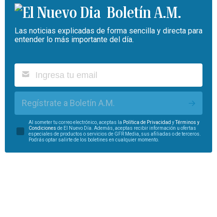
Boletín A.M.
Las noticias explicadas de forma sencilla y directa para
entender lo más importante del día.
Regístrate a Boletín A.M.
Al someter tu correo electrónico, aceptas la
Política de Privacidad
y
Términos y
Condiciones
de El Nuevo Día. Además, aceptas recibir información u ofertas
especiales de productos o servicios de GFR Media, sus afiliadas o de terceros.
Podrás optar salirte de los boletines en cualquier momento.