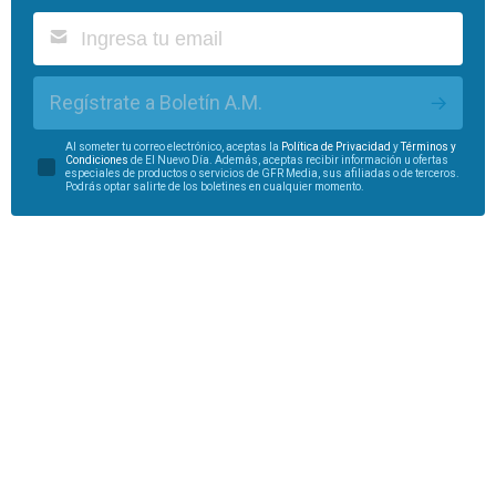
Regístrate a Boletín A.M.
Al someter tu correo electrónico, aceptas la
Política de Privacidad
y
Términos y
Condiciones
de El Nuevo Día. Además, aceptas recibir información u ofertas
especiales de productos o servicios de GFR Media, sus afiliadas o de terceros.
Podrás optar salirte de los boletines en cualquier momento.