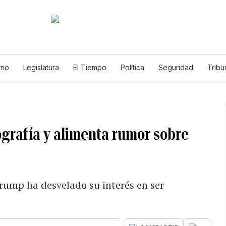
rno
Legislatura
El Tiempo
Política
Seguridad
Tribu
Educador
Caso Gabriela Nicole
ografía y alimenta rumor sobre
rump ha desvelado su interés en ser