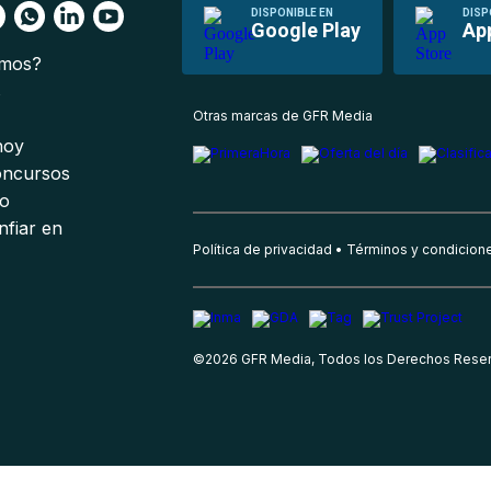
DISPONIBLE EN
DISP
Google Play
Ap
omos?
s
Otras marcas de GFR Media
 hoy
oncursos
io
nfiar en
Política de privacidad
Términos y condicion
©
2026
GFR Media, Todos los Derechos Rese