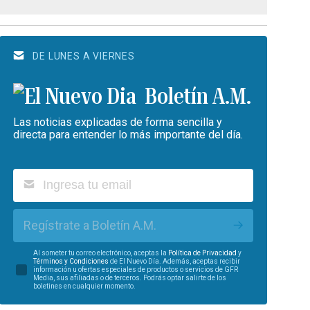
DE LUNES A VIERNES
Boletín A.M.
Las noticias explicadas de forma sencilla y
directa para entender lo más importante del día.
Regístrate a Boletín A.M.
Al someter tu correo electrónico, aceptas la
Política de Privacidad
y
Términos y Condiciones
de El Nuevo Día. Además, aceptas recibir
información u ofertas especiales de productos o servicios de GFR
Media, sus afiliadas o de terceros. Podrás optar salirte de los
boletines en cualquier momento.