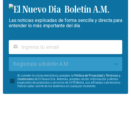
Boletín A.M.
Las noticias explicadas de forma sencilla y directa para
entender lo más importante del día.
Regístrate a Boletín A.M.
Al someter tu correo electrónico, aceptas la
Política de Privacidad
y
Términos y
Condiciones
de El Nuevo Día. Además, aceptas recibir información u ofertas
especiales de productos o servicios de GFR Media, sus afiliadas o de terceros.
Podrás optar salirte de los boletines en cualquier momento.