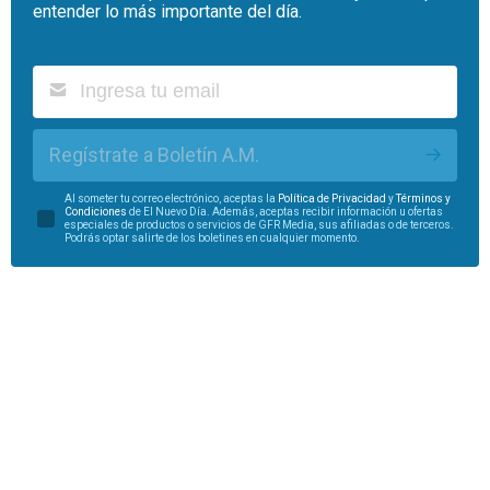
entender lo más importante del día.
Regístrate a Boletín A.M.
Al someter tu correo electrónico, aceptas la
Política de Privacidad
y
Términos y
Condiciones
de El Nuevo Día. Además, aceptas recibir información u ofertas
especiales de productos o servicios de GFR Media, sus afiliadas o de terceros.
Podrás optar salirte de los boletines en cualquier momento.