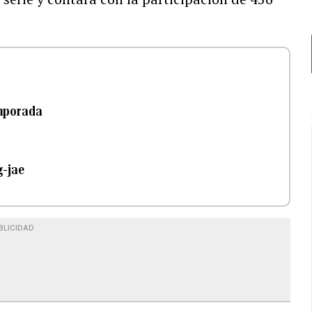
emporada
g-jae
BLICIDAD