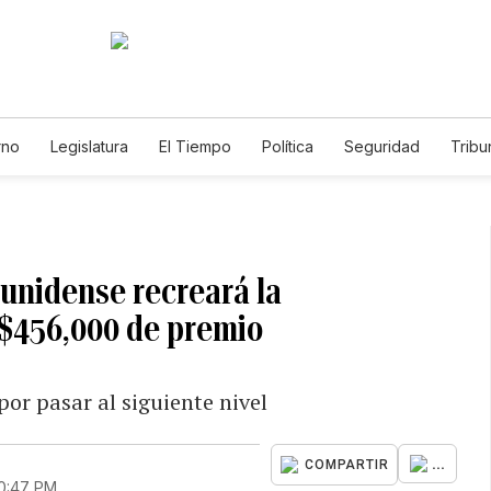
rno
Legislatura
El Tiempo
Política
Seguridad
Tribu
Educador
Caso Gabriela Nicole
unidense recreará la
 $456,000 de premio
or pasar al siguiente nivel
...
COMPARTIR
10:47 PM