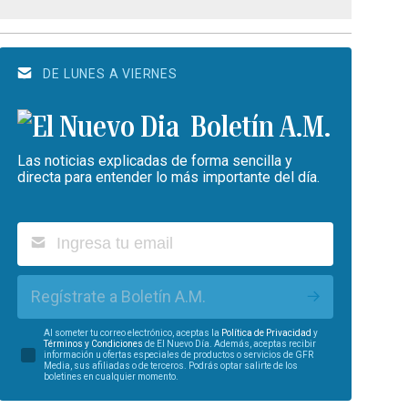
DE LUNES A VIERNES
Boletín A.M.
Las noticias explicadas de forma sencilla y
directa para entender lo más importante del día.
Regístrate a Boletín A.M.
Al someter tu correo electrónico, aceptas la
Política de Privacidad
y
Términos y Condiciones
de El Nuevo Día. Además, aceptas recibir
información u ofertas especiales de productos o servicios de GFR
Media, sus afiliadas o de terceros. Podrás optar salirte de los
boletines en cualquier momento.