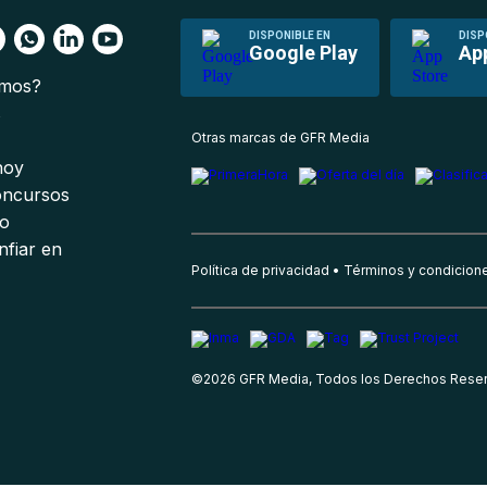
DISPONIBLE EN
DISP
Google Play
Ap
omos?
s
Otras marcas de GFR Media
 hoy
oncursos
io
nfiar en
Política de privacidad
Términos y condicion
©
2026
GFR Media, Todos los Derechos Rese