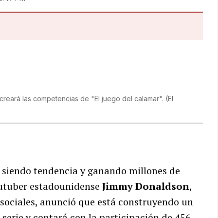
ecreará las competencias de "El juego del calamar".
(
El
e siendo tendencia y ganando millones de
outuber estadounidense
Jimmy Donaldson
,
 sociales, anunció que está construyendo un
a serie y contará con la participación de 456