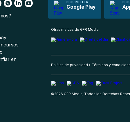
DISPONIBLE EN
DISP
Google Play
Ap
omos?
s
Otras marcas de GFR Media
 hoy
oncursos
io
nfiar en
Política de privacidad
Términos y condicion
©
2026
GFR Media, Todos los Derechos Rese