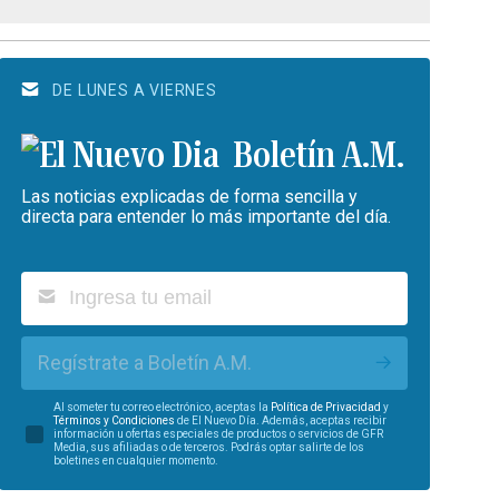
DE LUNES A VIERNES
Boletín A.M.
Las noticias explicadas de forma sencilla y
directa para entender lo más importante del día.
Regístrate a Boletín A.M.
Al someter tu correo electrónico, aceptas la
Política de Privacidad
y
Términos y Condiciones
de El Nuevo Día. Además, aceptas recibir
información u ofertas especiales de productos o servicios de GFR
Media, sus afiliadas o de terceros. Podrás optar salirte de los
boletines en cualquier momento.