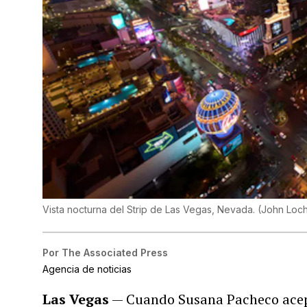
Vista nocturna del Strip de Las Vegas, Nevada.
(
John Loc
Por
The Associated Press
Agencia de noticias
Las Vegas
— Cuando Susana Pacheco acept