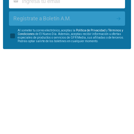
Regístrate a Boletín A.M.
Al someter tu correo electrónico, aceptas la
Política de Privacidad
y
Términos y
Condiciones
de El Nuevo Día. Además, aceptas recibir información u ofertas
especiales de productos o servicios de GFR Media, sus afiliadas o de terceros.
Podrás optar salirte de los boletines en cualquier momento.