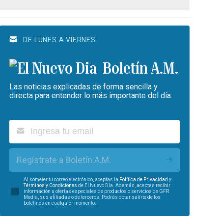
DE LUNES A VIERNES
Boletín A.M.
Las noticias explicadas de forma sencilla y
directa para entender lo más importante del día.
Regístrate a Boletín A.M.
Al someter tu correo electrónico, aceptas la
Política de Privacidad
y
Términos y Condiciones
de El Nuevo Día. Además, aceptas recibir
información u ofertas especiales de productos o servicios de GFR
Media, sus afiliadas o de terceros. Podrás optar salirte de los
boletines en cualquier momento.