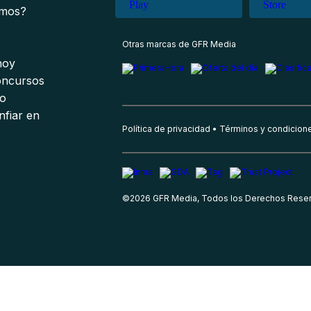
omos?
s
Otras marcas de GFR Media
 hoy
oncursos
io
nfiar en
Política de privacidad
Términos y condicion
©
2026
GFR Media, Todos los Derechos Rese