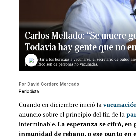
Carlos Mellado: “Se muere g
Todavía hay gente que no en
Al exhortar a los boricuas a vacunarse, el secretario de Salud as
Puerto Rico son de personas no vacunadas.
Por
David Cordero Mercado
Periodista
Cuando en diciembre inició la
vacunació
anuncio sobre el principio del fin de la
pa
interminable.
La esperanza se cifró, en
inmunidad de rebaño, o ese punto en 