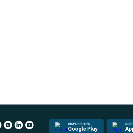
DISPONIBLE EN
DISP
Google Play
Ap