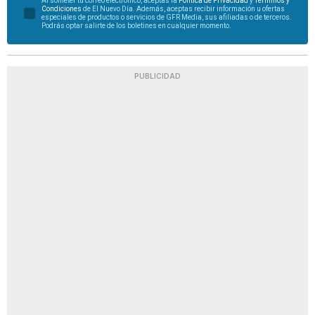
Al someter tu correo electrónico, aceptas la
Política de Privacidad
y
Términos y
Condiciones
de El Nuevo Día. Además, aceptas recibir información u ofertas
especiales de productos o servicios de GFR Media, sus afiliadas o de terceros.
Podrás optar salirte de los boletines en cualquier momento.
PUBLICIDAD