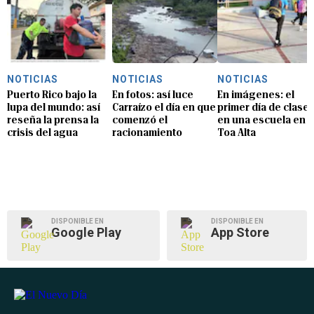
NOTICIAS
NOTICIAS
NOTICIAS
Puerto Rico bajo la
En fotos: así luce
En imágenes: el
lupa del mundo: así
Carraízo el día en que
primer día de clase
reseña la prensa la
comenzó el
en una escuela en
crisis del agua
racionamiento
Toa Alta
DISPONIBLE EN
DISPONIBLE EN
Google Play
App Store