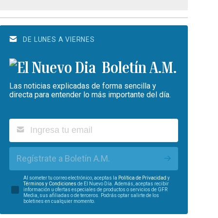
DE LUNES A VIERNES
Boletín A.M.
Las noticias explicadas de forma sencilla y
directa para entender lo más importante del día.
Regístrate a Boletín A.M.
Al someter tu correo electrónico, aceptas la
Política de Privacidad
y
Términos y Condiciones
de El Nuevo Día. Además, aceptas recibir
información u ofertas especiales de productos o servicios de GFR
Media, sus afiliadas o de terceros. Podrás optar salirte de los
boletines en cualquier momento.