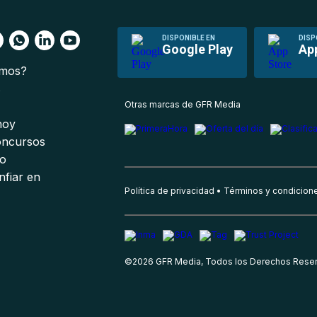
DISPONIBLE EN
DISP
Google Play
Ap
omos?
s
Otras marcas de GFR Media
 hoy
oncursos
io
nfiar en
Política de privacidad
Términos y condicion
©
2026
GFR Media, Todos los Derechos Rese