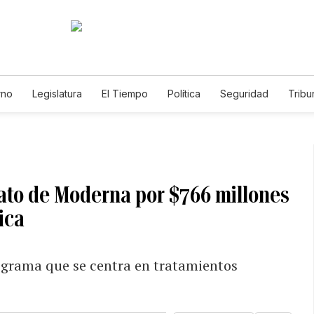
rno
Legislatura
El Tiempo
Política
Seguridad
Tribu
Educador
Caso Gabriela Nicole
ato de Moderna por $766 millones
ica
rograma que se centra en tratamientos