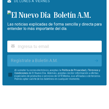
DE LUNES A VIERNES
Boletín A.M.
Las noticias explicadas de forma sencilla y directa para
entender lo más importante del día.
Regístrate a Boletín A.M.
Al someter tu correo electrónico, aceptas la
Política de Privacidad
y
Términos y
Condiciones
de El Nuevo Día. Además, aceptas recibir información u ofertas
especiales de productos o servicios de GFR Media, sus afiliadas o de terceros.
Podrás optar salirte de los boletines en cualquier momento.