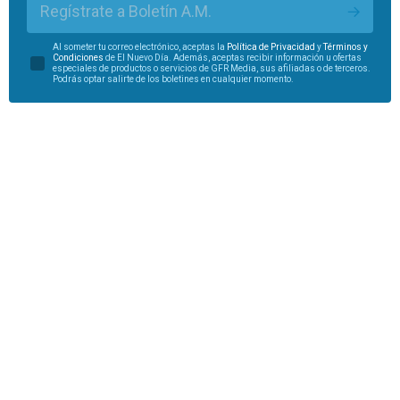
Regístrate a Boletín A.M.
Al someter tu correo electrónico, aceptas la
Política de Privacidad
y
Términos y
Condiciones
de El Nuevo Día. Además, aceptas recibir información u ofertas
especiales de productos o servicios de GFR Media, sus afiliadas o de terceros.
Podrás optar salirte de los boletines en cualquier momento.