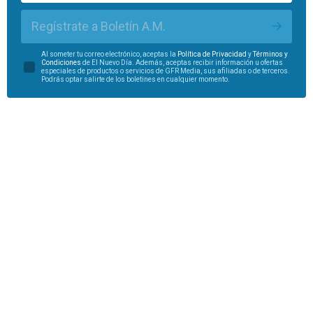
Regístrate a Boletín A.M.
Al someter tu correo electrónico, aceptas la
Política de Privacidad
y
Términos y
Condiciones
de El Nuevo Día. Además, aceptas recibir información u ofertas
especiales de productos o servicios de GFR Media, sus afiliadas o de terceros.
Podrás optar salirte de los boletines en cualquier momento.