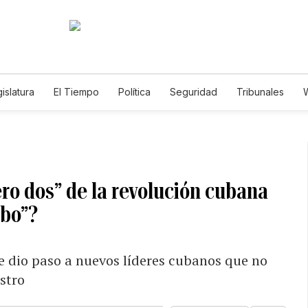
islatura
El Tiempo
Política
Seguridad
Tribunales
W
Caso Gabriela Nicole
ero dos” de la revolución cubana
ibo”?
 dio paso a nuevos líderes cubanos que no
astro