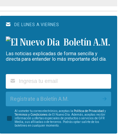
DE LUNES A VIERNES
Boletín A.M.
Las noticias explicadas de forma sencilla y
directa para entender lo más importante del día.
Regístrate a Boletín A.M.
Al someter tu correo electrónico, aceptas la
Política de Privacidad
y
Términos y Condiciones
de El Nuevo Día. Además, aceptas recibir
información u ofertas especiales de productos o servicios de GFR
Media, sus afiliadas o de terceros. Podrás optar salirte de los
boletines en cualquier momento.