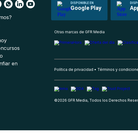
DISPONIBLE EN
DISP
Google Play
Ap
omos?
s
Otras marcas de GFR Media
 hoy
oncursos
io
nfiar en
Política de privacidad
Términos y condicion
©
2026
GFR Media, Todos los Derechos Rese