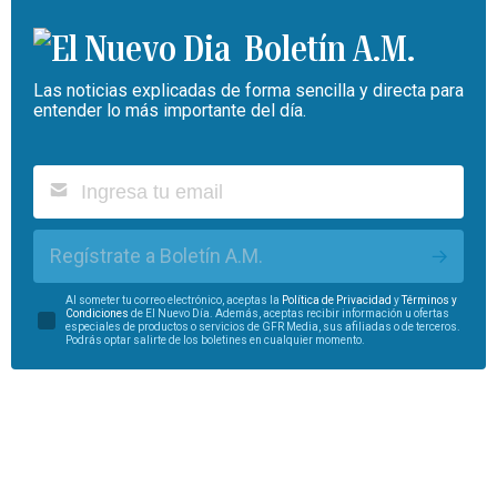
Boletín A.M.
Las noticias explicadas de forma sencilla y directa para
entender lo más importante del día.
Regístrate a Boletín A.M.
Al someter tu correo electrónico, aceptas la
Política de Privacidad
y
Términos y
Condiciones
de El Nuevo Día. Además, aceptas recibir información u ofertas
especiales de productos o servicios de GFR Media, sus afiliadas o de terceros.
Podrás optar salirte de los boletines en cualquier momento.