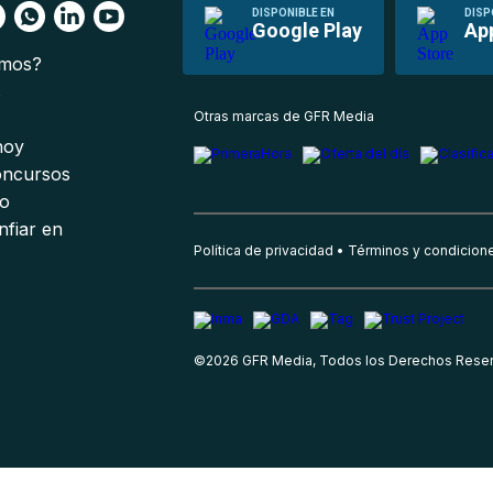
DISPONIBLE EN
DISP
Google Play
Ap
omos?
s
Otras marcas de GFR Media
 hoy
oncursos
io
nfiar en
Política de privacidad
Términos y condicion
©
2026
GFR Media, Todos los Derechos Rese