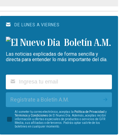
DE LUNES A VIERNES
Boletín A.M.
Las noticias explicadas de forma sencilla y
directa para entender lo más importante del día.
Regístrate a Boletín A.M.
Al someter tu correo electrónico, aceptas la
Política de Privacidad
y
Términos y Condiciones
de El Nuevo Día. Además, aceptas recibir
información u ofertas especiales de productos o servicios de GFR
Media, sus afiliadas o de terceros. Podrás optar salirte de los
boletines en cualquier momento.