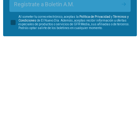
Regístrate a Boletín A.M.
Al someter tu correo electrónico, aceptas la
Política de Privacidad
y
Términos y
Condiciones
de El Nuevo Día. Además, aceptas recibir información u ofertas
especiales de productos o servicios de GFR Media, sus afiliadas o de terceros.
Podrás optar salirte de los boletines en cualquier momento.