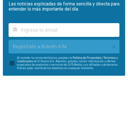
Las noticias explicadas de forma sencilla y directa para
entender lo más importante del día.
Regístrate a Boletín A.M.
Al someter tu correo electrónico, aceptas la
Política de Privacidad
y
Términos y
Condiciones
de El Nuevo Día. Además, aceptas recibir información u ofertas
especiales de productos o servicios de GFR Media, sus afiliadas o de terceros.
Podrás optar salirte de los boletines en cualquier momento.