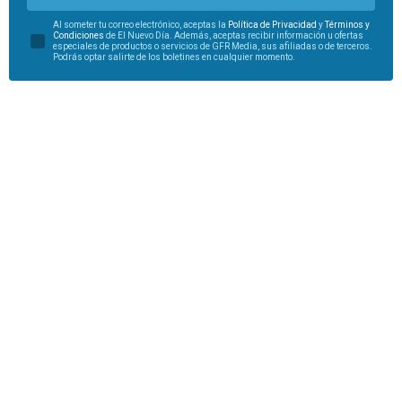
Al someter tu correo electrónico, aceptas la
Política de Privacidad
y
Términos y
Condiciones
de El Nuevo Día. Además, aceptas recibir información u ofertas
especiales de productos o servicios de GFR Media, sus afiliadas o de terceros.
Podrás optar salirte de los boletines en cualquier momento.