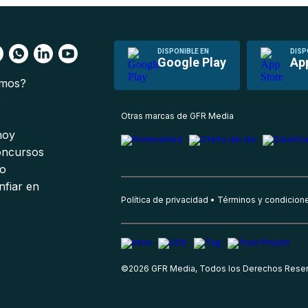
DISPONIBLE EN
DISP
Google Play
Ap
omos?
s
Otras marcas de GFR Media
 hoy
oncursos
io
nfiar en
Política de privacidad
Términos y condicion
©
2026
GFR Media, Todos los Derechos Rese