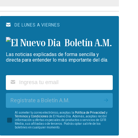
DE LUNES A VIERNES
Boletín A.M.
Las noticias explicadas de forma sencilla y
directa para entender lo más importante del día.
Regístrate a Boletín A.M.
Al someter tu correo electrónico, aceptas la
Política de Privacidad
y
Términos y Condiciones
de El Nuevo Día. Además, aceptas recibir
información u ofertas especiales de productos o servicios de GFR
Media, sus afiliadas o de terceros. Podrás optar salirte de los
boletines en cualquier momento.