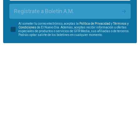
Regístrate a Boletín A.M.
Al someter tu correo electrónico, aceptas la
Política de Privacidad
y
Términos y
Condiciones
de El Nuevo Día. Además, aceptas recibir información u ofertas
especiales de productos o servicios de GFR Media, sus afiliadas o de terceros.
Podrás optar salirte de los boletines en cualquier momento.