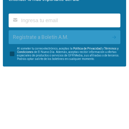
Regístrate a Boletín A.M.
Al someter tu correo electrónico, aceptas la
Política de Privacidad
y
Términos y
Condiciones
de El Nuevo Día. Además, aceptas recibir información u ofertas
especiales de productos o servicios de GFR Media, sus afiliadas o de terceros.
Podrás optar salirte de los boletines en cualquier momento.