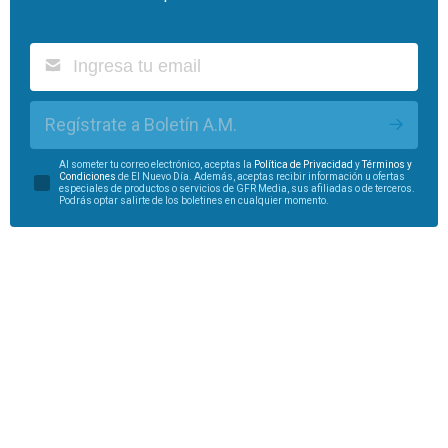
Regístrate a Boletín A.M.
Al someter tu correo electrónico, aceptas la
Política de Privacidad
y
Términos y
Condiciones
de El Nuevo Día. Además, aceptas recibir información u ofertas
especiales de productos o servicios de GFR Media, sus afiliadas o de terceros.
Podrás optar salirte de los boletines en cualquier momento.