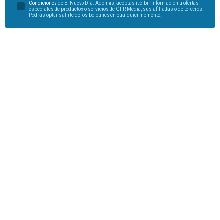
Condiciones
de El Nuevo Día. Además, aceptas recibir información u ofertas
especiales de productos o servicios de GFR Media, sus afiliadas o de terceros.
Podrás optar salirte de los boletines en cualquier momento.