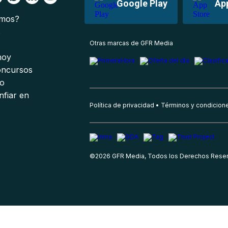
Google Play
Ap
omos?
s
Otras marcas de GFR Media
 hoy
oncursos
io
nfiar en
Política de privacidad
Términos y condicion
©
2026
GFR Media, Todos los Derechos Rese