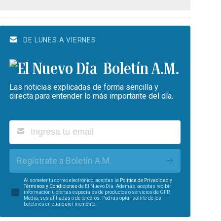
DE LUNES A VIERNES
Boletín A.M.
Las noticias explicadas de forma sencilla y
directa para entender lo más importante del día.
Regístrate a Boletín A.M.
Al someter tu correo electrónico, aceptas la
Política de Privacidad
y
Términos y Condiciones
de El Nuevo Día. Además, aceptas recibir
información u ofertas especiales de productos o servicios de GFR
Media, sus afiliadas o de terceros. Podrás optar salirte de los
boletines en cualquier momento.