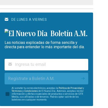
DE LUNES A VIERNES
Boletín A.M.
Las noticias explicadas de forma sencilla y
directa para entender lo más importante del día.
Regístrate a Boletín A.M.
Al someter tu correo electrónico, aceptas la
Política de Privacidad
y
Términos y Condiciones
de El Nuevo Día. Además, aceptas recibir
información u ofertas especiales de productos o servicios de GFR
Media, sus afiliadas o de terceros. Podrás optar salirte de los
boletines en cualquier momento.