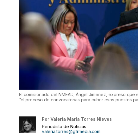
El comisionado del NMEAD, Ángel Jiménez, expresó que es
“el proceso de convocatorias para cubrir esos puestos par
Por
Valeria María Torres Nieves
Periodista de Noticias
valeria.torres@gfrmedia.com