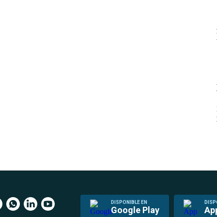
DISPONIBLE EN
DISP
Google Play
Ap