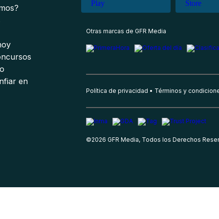
omos?
s
Otras marcas de GFR Media
 hoy
oncursos
io
nfiar en
Política de privacidad
Términos y condicion
©
2026
GFR Media, Todos los Derechos Rese