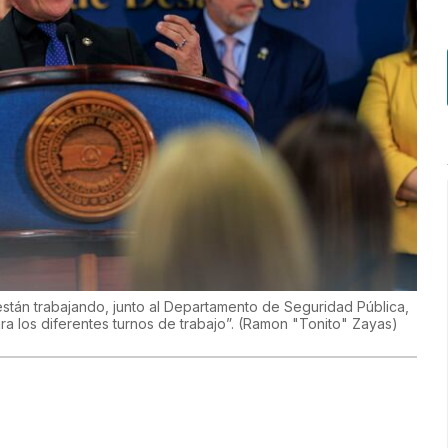
tán trabajando, junto al Departamento de Seguridad Pública,
a los diferentes turnos de trabajo”.
(
Ramon "Tonito" Zayas
)