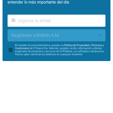
entender lo más importante del día.
Regístrate a Boletín A.M.
Al someter tu correo electrónico, aceptas la
Política de Privacidad
y
Términos y
Condiciones
de El Nuevo Día. Además, aceptas recibir información u ofertas
especiales de productos o servicios de GFR Media, sus afiliadas o de terceros.
Podrás optar salirte de los boletines en cualquier momento.