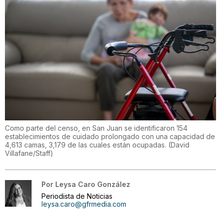
Como parte del censo, en San Juan se identificaron 154
establecimientos de cuidado prolongado con una capacidad de
4,613 camas, 3,179 de las cuales están ocupadas.
(
David
Villafane/Staff
)
Por
Leysa Caro González
Periodista de Noticias
leysa.caro@gfrmedia.com