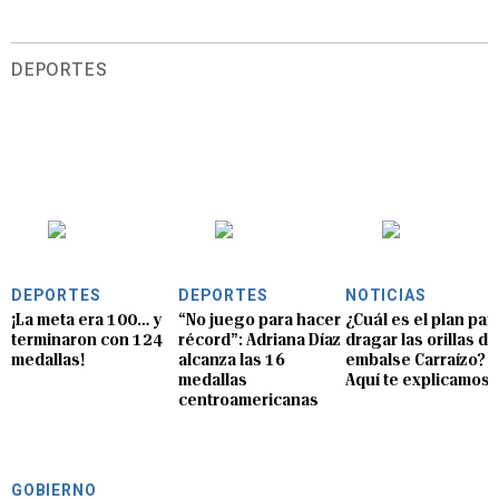
DEPORTES
DEPORTES
DEPORTES
NOTICIAS
¡La meta era 100… y
“No juego para hacer
¿Cuál es el plan par
terminaron con 124
récord”: Adriana Díaz
dragar las orillas de
medallas!
alcanza las 16
embalse Carraízo?
medallas
Aquí te explicamos
centroamericanas
GOBIERNO