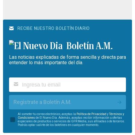
RECIBE NUESTRO BOLETÍN DIARIO
Boletín A.M.
Las noticias explicadas de forma sencilla y directa para
entender lo más importante del día.
Regístrate a Boletín A.M.
Al someter tu correo electrónico, aceptas la
Política de Privacidad
y
Términos y
Condiciones
de El Nuevo Día. Además, aceptas recibir información u ofertas
especiales de productos o servicios de GFR Media, sus afiliadas o de terceros.
Podrás optar salirte de los boletines en cualquier momento.