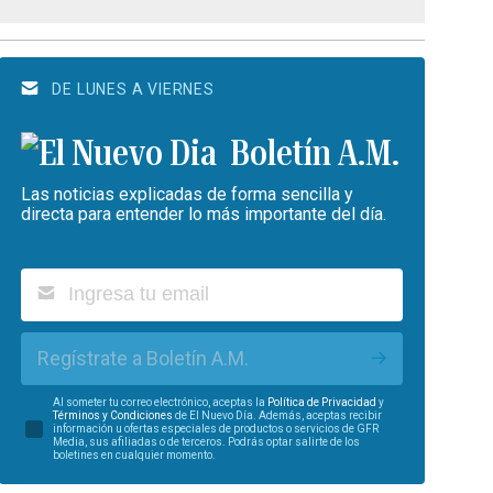
DE LUNES A VIERNES
Boletín A.M.
Las noticias explicadas de forma sencilla y
directa para entender lo más importante del día.
Regístrate a Boletín A.M.
Al someter tu correo electrónico, aceptas la
Política de Privacidad
y
Términos y Condiciones
de El Nuevo Día. Además, aceptas recibir
información u ofertas especiales de productos o servicios de GFR
Media, sus afiliadas o de terceros. Podrás optar salirte de los
boletines en cualquier momento.