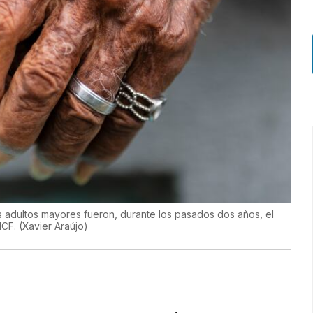
s adultos mayores fueron, durante los pasados dos años, el
ICF.
(
Xavier Araújo
)