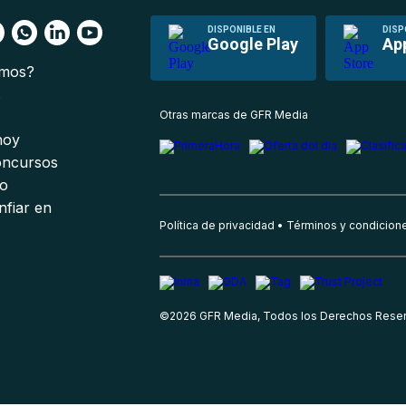
DISPONIBLE EN
DISP
Google Play
Ap
omos?
s
Otras marcas de GFR Media
 hoy
oncursos
io
nfiar en
Política de privacidad
Términos y condicion
©
2026
GFR Media, Todos los Derechos Rese