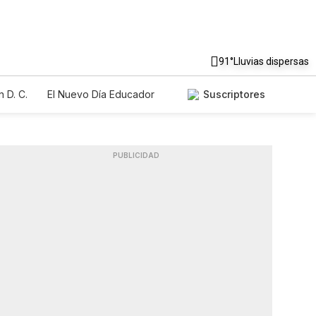
91°
Lluvias dispersas
 D. C.
El Nuevo Día Educador
Suscriptores
PUBLICIDAD