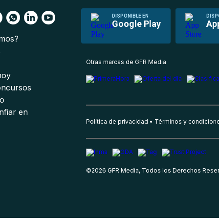
DISPONIBLE EN
DISP
Google Play
Ap
omos?
s
Otras marcas de GFR Media
 hoy
oncursos
io
nfiar en
Política de privacidad
Términos y condicion
©
2026
GFR Media, Todos los Derechos Rese