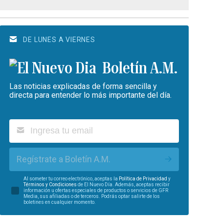
DE LUNES A VIERNES
Boletín A.M.
Las noticias explicadas de forma sencilla y
directa para entender lo más importante del día.
Regístrate a Boletín A.M.
Al someter tu correo electrónico, aceptas la
Política de Privacidad
y
Términos y Condiciones
de El Nuevo Día. Además, aceptas recibir
información u ofertas especiales de productos o servicios de GFR
Media, sus afiliadas o de terceros. Podrás optar salirte de los
boletines en cualquier momento.