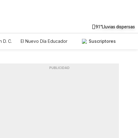
91°
Lluvias dispersas
 D. C.
El Nuevo Día Educador
Suscriptores
PUBLICIDAD